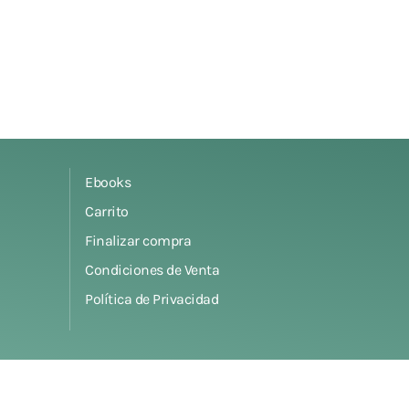
era:
es:
22,80€.
19,90€.
Ebooks
Carrito
Finalizar compra
Condiciones de Venta
Política de Privacidad