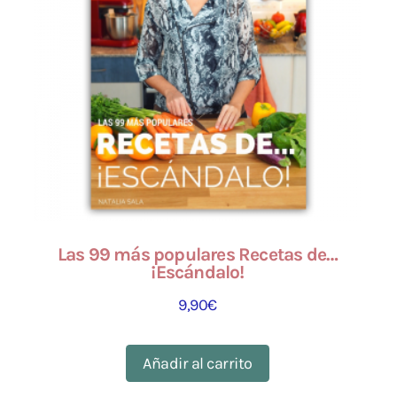
Las 99 más populares Recetas de…
¡Escándalo!
9,90
€
Añadir al carrito