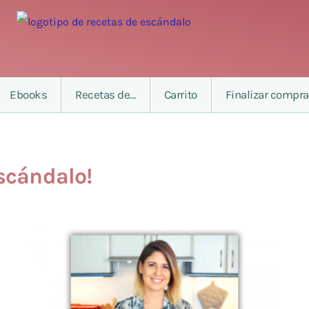
Ebooks
Recetas de…
Carrito
Finalizar compra
scándalo!